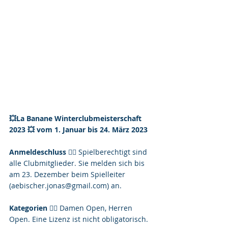
💥La Banane Winterclubmeisterschaft 
2023 💥 vom 1. Januar bis 24. März 2023
Anmeldeschluss
 👉🏻 Spielberechtigt sind 
alle Clubmitglieder. Sie melden sich bis 
am 23. Dezember beim Spielleiter 
(aebischer.jonas@gmail.com) an. 
Kategorien
 👉🏻 Damen Open, Herren 
Open. Eine Lizenz ist nicht obligatorisch. 