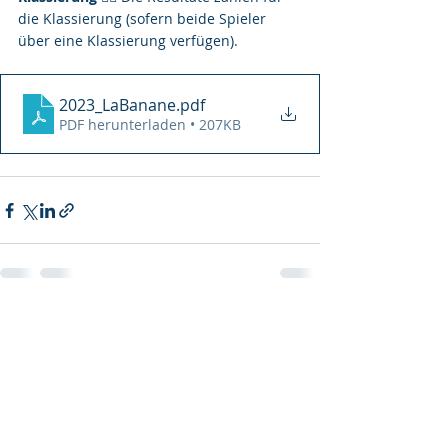
die Klassierung (sofern beide Spieler 
über eine Klassierung verfügen). 
2023_LaBanane
.pdf
PDF herunterladen • 207KB
Aktuelle Beiträge
Alle ansehen